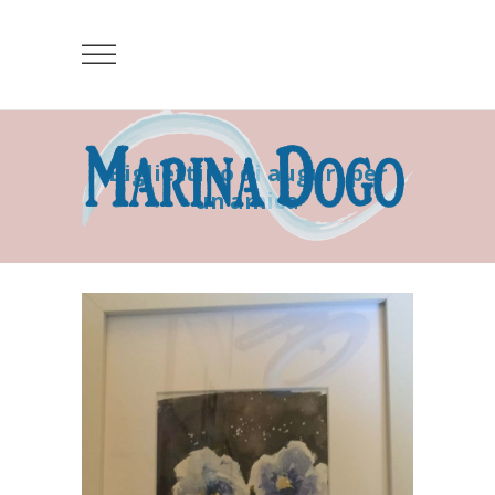
Bigliettino di auguri per
un’amica