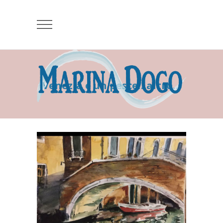
Venezia é un pesce…altro…