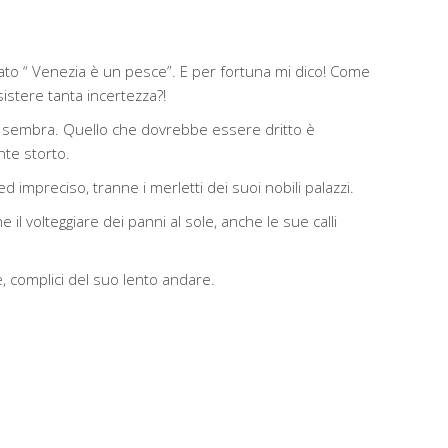
lato “ Venezia è un pesce”. E per fortuna mi dico! Come
stere tanta incertezza?!
e sembra. Quello che dovrebbe essere dritto è
te storto.
d impreciso, tranne i merletti dei suoi nobili palazzi.
 il volteggiare dei panni al sole, anche le sue calli
e, complici del suo lento andare.