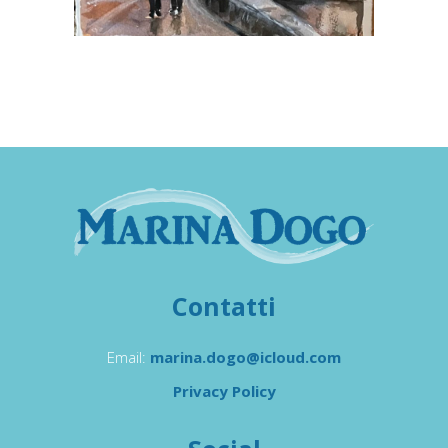
Treviso
Contatti
Email:
marina.dogo@icloud.com
Privacy Policy